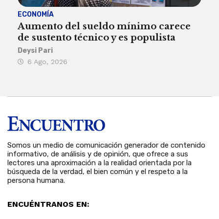
ECONOMÍA
ACT
Aumento del sueldo mínimo carece
¿Sa
de sustento técnico y es populista
sie
his
Deysi Pari
6 Ago, 2026
Rosa
6 
Somos un medio de comunicación generador de contenido
informativo, de análisis y de opinión, que ofrece a sus
lectores una aproximación a la realidad orientada por la
búsqueda de la verdad, el bien común y el respeto a la
persona humana.
ENCUÉNTRANOS EN: