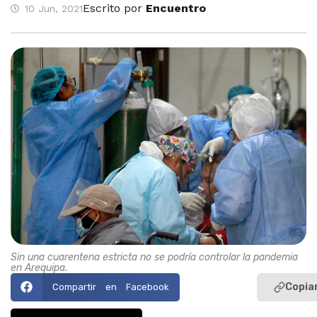
Escrito por
Encuentro
10 Jun, 2021
Sin una cuarentena estricta no se podría controlar la pandemia
en Arequipa.
Copiar
Compartir en Facebook