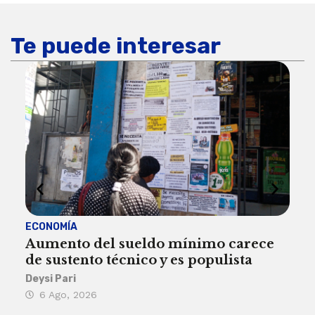
Te puede interesar
ECONOMÍA
ACT
Aumento del sueldo mínimo carece
¿Sa
de sustento técnico y es populista
sie
his
Deysi Pari
6 Ago, 2026
Rosa
6 