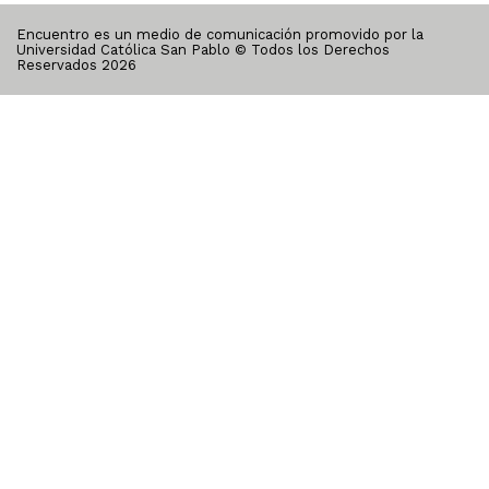
Encuentro es un medio de comunicación promovido por la
Universidad Católica San Pablo © Todos los Derechos
Reservados
2026