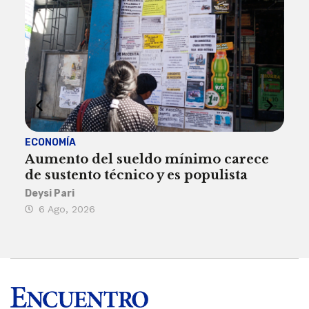
ECONOMÍA
ACT
Aumento del sueldo mínimo carece
¿Sa
de sustento técnico y es populista
sie
his
Deysi Pari
6 Ago, 2026
Rosa
6 