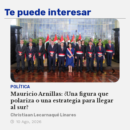
Te puede interesar
POLÍTICA
INST
Mauricio Arnillas: ¿Una figura que
Tun
polariza o una estrategia para llegar
año
al sur?
Reda
Christiaan Lecarnaqué Linares
10
10 Ago, 2026