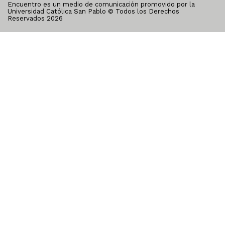
Encuentro es un medio de comunicación promovido por la
Universidad Católica San Pablo © Todos los Derechos
Reservados
2026