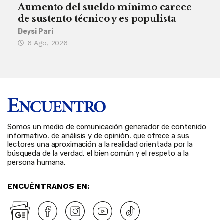
Aumento del sueldo mínimo carece
¿Sa
de sustento técnico y es populista
sie
his
Deysi Pari
6 Ago, 2026
Rosa
6 
Somos un medio de comunicación generador de contenido
informativo, de análisis y de opinión, que ofrece a sus
lectores una aproximación a la realidad orientada por la
búsqueda de la verdad, el bien común y el respeto a la
persona humana.
ENCUÉNTRANOS EN: