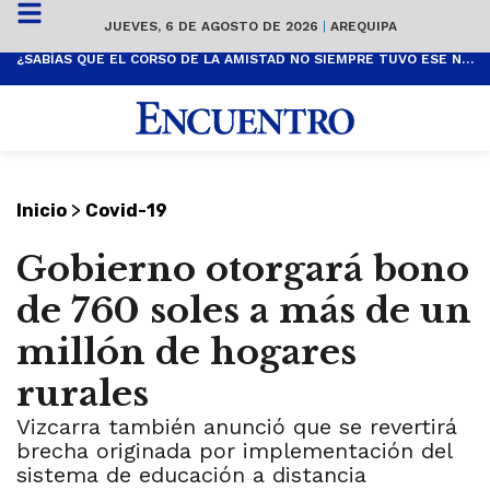
JUEVES, 6 DE AGOSTO DE 2026
|
AREQUIPA
¿SABÍAS QUE EL CORSO DE LA AMISTAD NO SIEMPRE TUVO ESE NOMBRE? ESTA ES SU HISTORIA
>
Inicio
Covid-19
Gobierno otorgará bono
de 760 soles a más de un
millón de hogares
rurales
Vizcarra también anunció que se revertirá
brecha originada por implementación del
sistema de educación a distancia