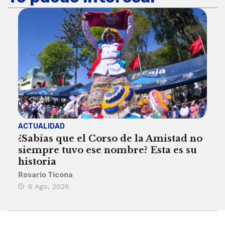
ACTUALIDAD
ACT
¿Sabías que el Corso de la Amistad no
Are
siempre tuvo ese nombre? Esta es su
deb
historia
Reda
Rosario Ticona
5 
6 Ago, 2026