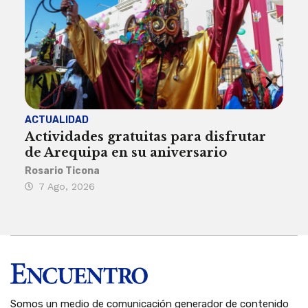
ACTUALIDAD
INST
Actividades gratuitas para disfrutar
Per
de Arequipa en su aniversario
no 
Rosario Ticona
Reda
7 Ago, 2026
7 
Somos un medio de comunicación generador de contenido