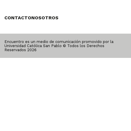
CONTACTO
NOSOTROS
Encuentro es un medio de comunicación promovido por la
Universidad Católica San Pablo © Todos los Derechos
Reservados
2026