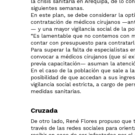
la crisis sanitaria en Arequipa, de lo co
siguientes semanas.
En este plan, se debe considerar la opt
contratación de médicos cirujanos —ante
— y una mayor vigilancia social de la po
“Es lamentable que no contemos con mé
contar con presupuesto para contratarlo
Para superar la falta de especialistas 
convocar a médicos cirujanos (que sí e
previa capacitación— asuman la atenci
En el caso de la población que sale a la
posibilidad de que accedan a sus ingre
vigilancia social estricta, a cargo de pe
medidas sanitarias.
Cruzada
De otro lado, René Flores propuso que t
través de las redes sociales para orient
recibir en caso de ser infectados por el