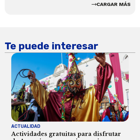
CARGAR MÁS
Te puede interesar
ACTUALIDAD
INST
Actividades gratuitas para disfrutar
Per