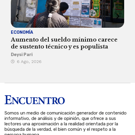
ECONOMÍA
ACT
Aumento del sueldo mínimo carece
¿Sa
de sustento técnico y es populista
sie
his
Deysi Pari
6 Ago, 2026
Rosa
6 
Somos un medio de comunicación generador de contenido
informativo, de análisis y de opinión, que ofrece a sus
lectores una aproximación a la realidad orientada por la
búsqueda de la verdad, el bien común y el respeto a la
persona humana.