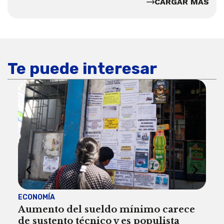
CARGAR MÁS
Te puede interesar
ECONOMÍA
ACT
Aumento del sueldo mínimo carece
¿Sa
de sustento técnico y es populista
sie