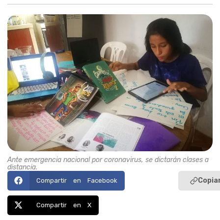
Ante emergencia nacional por coronavirus, se dictarán clases a
distancia.
Copiar
Compartir en Facebook
Compartir en X