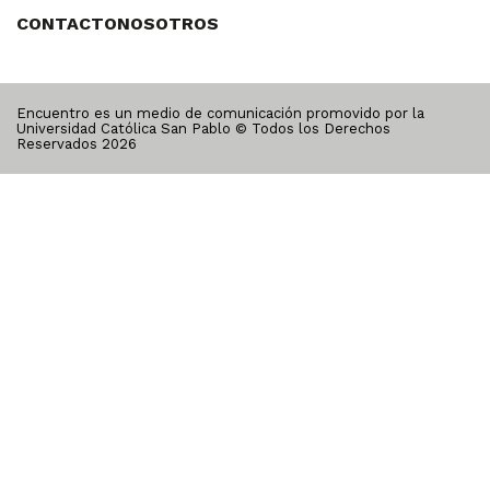
CONTACTO
NOSOTROS
Encuentro es un medio de comunicación promovido por la
Universidad Católica San Pablo © Todos los Derechos
Reservados
2026