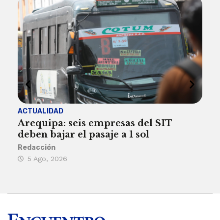
ACTUALIDAD
INST
Arequipa: seis empresas del SIT
FIL
deben bajar el pasaje a 1 sol
a A
Redacción
Reda
5 Ago, 2026
5 