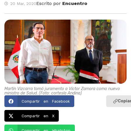
Escrito por
Encuentro
20 Mar, 2020
Martín Vizcarra tomó juramento a Víctor Zamora como nuevo
ministro de Salud. (Foto: cortesía Andina)
Copiar
Compartir en Facebook
Compartir en X
Compartir en WhatsApp