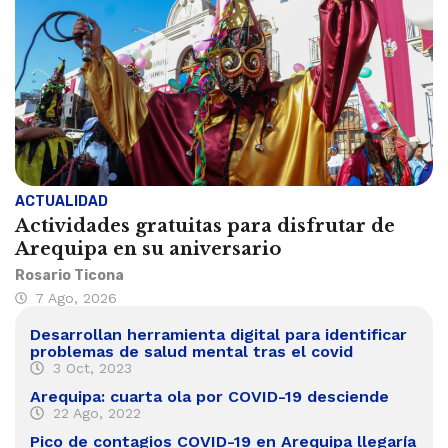
ACTUALIDAD
Actividades gratuitas para disfrutar de
Arequipa en su aniversario
Rosario Ticona
7 Ago, 2026
Desarrollan herramienta digital para identificar
problemas de salud mental tras el covid
3 Oct, 2023
Arequipa: cuarta ola por COVID-19 desciende
22 Ago, 2022
Pico de contagios COVID-19 en Arequipa llegaría