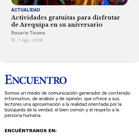
ACTUALIDAD
INST
Actividades gratuitas para disfrutar
Per
de Arequipa en su aniversario
no 
Rosario Ticona
Reda
7 Ago, 2026
7 
Somos un medio de comunicación generador de contenido
informativo, de análisis y de opinión, que ofrece a sus
lectores una aproximación a la realidad orientada por la
búsqueda de la verdad, el bien común y el respeto a la
persona humana.
ENCUÉNTRANOS EN: