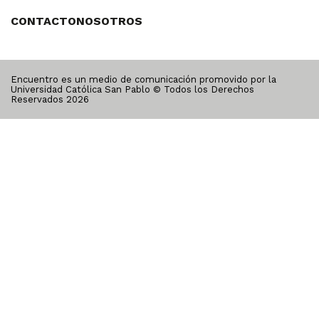
CONTACTO
NOSOTROS
Encuentro es un medio de comunicación promovido por la
Universidad Católica San Pablo © Todos los Derechos
Reservados
2026