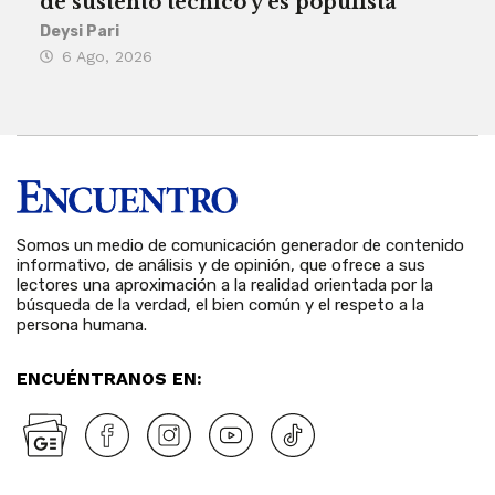
de sustento técnico y es populista
sie
his
Deysi Pari
6 Ago, 2026
Rosa
6 
Somos un medio de comunicación generador de contenido
informativo, de análisis y de opinión, que ofrece a sus
lectores una aproximación a la realidad orientada por la
búsqueda de la verdad, el bien común y el respeto a la
persona humana.
ENCUÉNTRANOS EN: