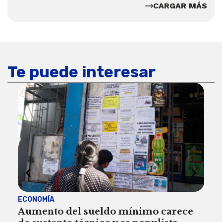
CARGAR MÁS
Te puede interesar
ECONOMÍA
ACT
Aumento del sueldo mínimo carece
¿Sa