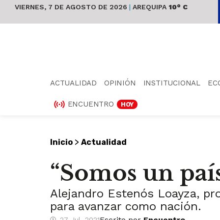
VIERNES, 7 DE AGOSTO DE 2026
|
AREQUIPA
10° C
ACTUALIDAD
OPINIÓN
INSTITUCIONAL
EC
ENCUENTRO
HOY
>
Inicio
Actualidad
“Somos un paí
Alejandro Estenós Loayza, pro
para avanzar como nación.
Escrito por
Encuentro
27 Jul, 2021