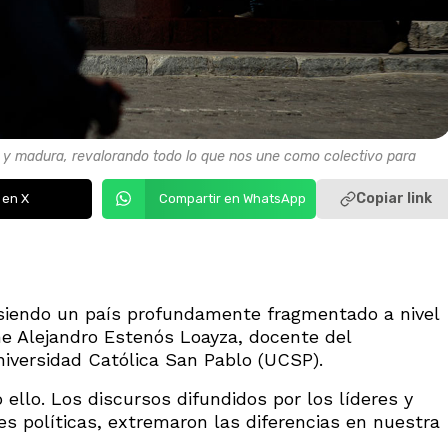
 y madura, revalorando todo lo que nos une como colectivo para
Copiar link
 en X
Compartir en WhatsApp
 siendo un país profundamente fragmentado a nivel
iene Alejandro Estenós Loayza, docente del
versidad Católica San Pablo (UCSP).
ello. Los discursos difundidos por los líderes y
es políticas, extremaron las diferencias en nuestra