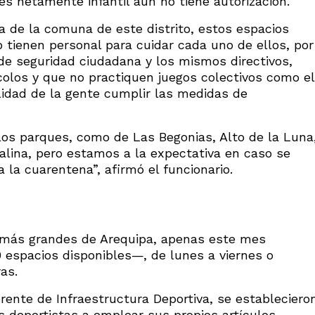
es netamente infantil aún no tiene autorización.
a de la comuna de este distrito, estos espacios
o tienen personal para cuidar cada uno de ellos, por
de seguridad ciudadana y los mismos directivos,
colos y que no practiquen juegos colectivos como el
ilidad de la gente cumplir las medidas de
os parques, como de Las Begonias, Alto de la Luna
lina, pero estamos a la expectativa en caso se
 la cuarentena”, afirmó el funcionario.
s más grandes de Arequipa, apenas este mes
 espacios disponibles—, de lunes a viernes o
as.
ente de Infraestructura Deportiva, se estableciero
s deportistas a emplear sus propios artículos