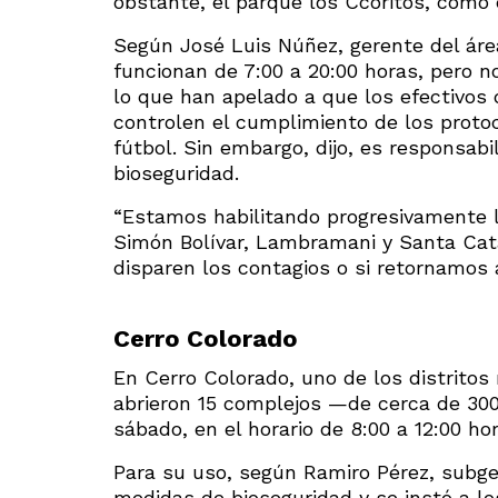
obstante, el parque los Ccoritos, como 
Según José Luis Núñez, gerente del áre
funcionan de 7:00 a 20:00 horas, pero n
lo que han apelado a que los efectivos 
controlen el cumplimiento de los proto
fútbol. Sin embargo, dijo, es responsab
bioseguridad.
“Estamos habilitando progresivamente l
Simón Bolívar, Lambramani y Santa Cata
disparen los contagios o si retornamos a
Cerro Colorado
En Cerro Colorado, uno de los distrito
abrieron 15 complejos —de cerca de 300
sábado, en el horario de 8:00 a 12:00 hor
Para su uso, según Ramiro Pérez, subger
medidas de bioseguridad y se instó a lo