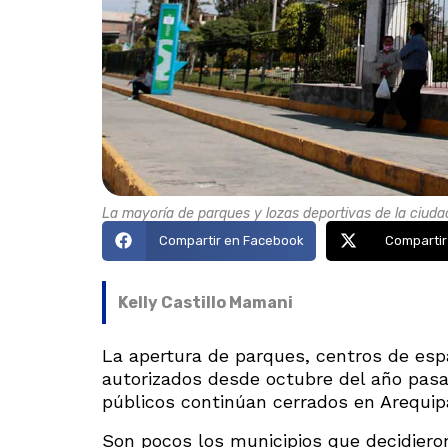
La mayoría de parques y lozas deportivas de la ciud
Compartir en Facebook
Compartir
Kelly Castillo Mamani
La apertura de parques, centros de espa
autorizados desde octubre del año pas
públicos continúan cerrados en Arequipa
Son pocos los municipios que decidieron