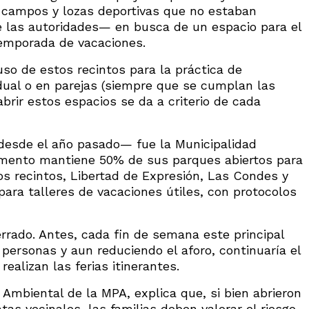
 campos y lozas deportivas que no estaban
e las autoridades— en busca de un espacio para el
emporada de vacaciones.
uso de estos recintos para la práctica de
dual o en parejas (siempre que se cumplan las
brir estos espacios se da a criterio de cada
desde el año pasado— fue la Municipalidad
momento mantiene 50% de sus parques abiertos para
 los recintos, Libertad de Expresión, Las Condes y
para talleres de vacaciones útiles, con protocolos
rrado. Antes, cada fin de semana este principal
l personas y aun reduciendo el aforo, continuaría el
ealizan las ferias itinerantes.
 Ambiental de la MPA, explica que, si bien abrieron
tas vecinales, las familias deben valorar el riesgo