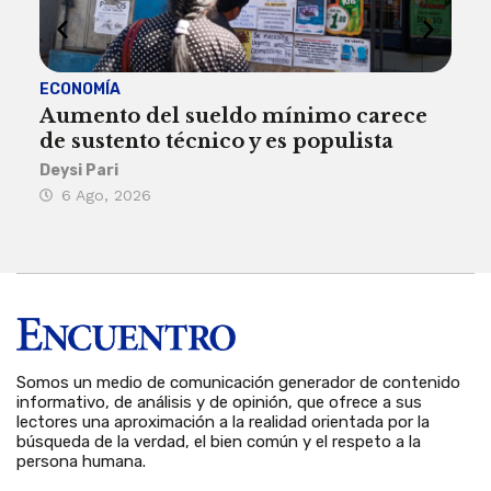
ECONOMÍA
ACT
Aumento del sueldo mínimo carece
¿Sa
de sustento técnico y es populista
sie
his
Deysi Pari
6 Ago, 2026
Rosa
6 
Somos un medio de comunicación generador de contenido
informativo, de análisis y de opinión, que ofrece a sus
lectores una aproximación a la realidad orientada por la
búsqueda de la verdad, el bien común y el respeto a la
persona humana.