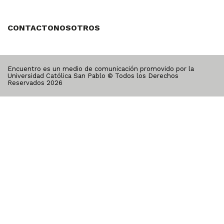
CONTACTO
NOSOTROS
Encuentro es un medio de comunicación promovido por la
Universidad Católica San Pablo © Todos los Derechos
Reservados
2026