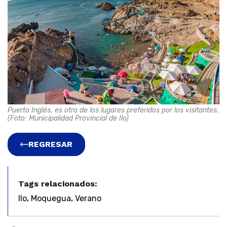
Puerto Inglés, es otro de los lugares preferidos por los visitantes.
(Foto: Municipalidad Provincial de Ilo)
REGRESAR
Tags relacionados:
,
,
Ilo
Moquegua
Verano