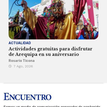
ACTUALIDAD
INST
Actividades gratuitas para disfrutar
Per
de Arequipa en su aniversario
no 
Rosario Ticona
Reda
7 Ago, 2026
7 