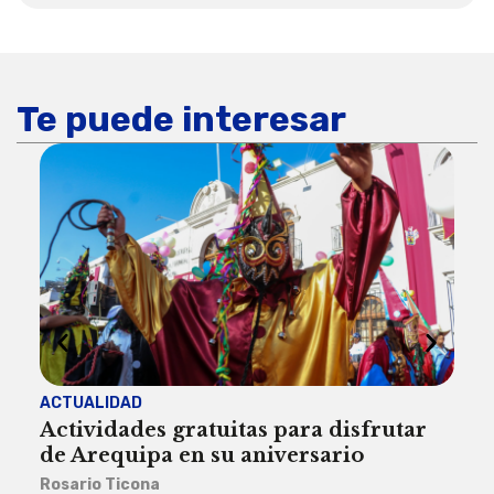
Te puede interesar
ACTUALIDAD
INST
Actividades gratuitas para disfrutar
Per
de Arequipa en su aniversario
no 
Rosario Ticona
Reda