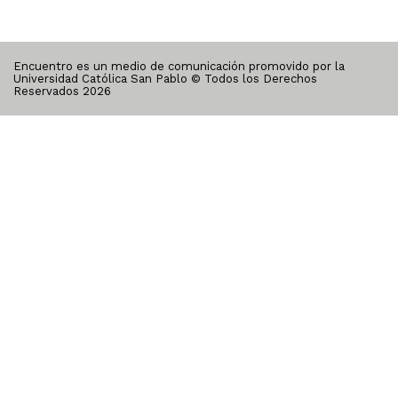
Encuentro es un medio de comunicación promovido por la
Universidad Católica San Pablo © Todos los Derechos
Reservados
2026