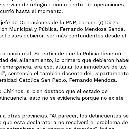
ue servían de refugio o como centro de operaciones
ocurrió hasta el momento.
jefe de Operaciones de la PNP, coronel (r) Diego
stión Municipal y Pública, Fernando Mendoza Banda,
policiales debieron ser más contundentes desde el
ia nació mal. Se entiende que la Policía tiene un
lidad del allanamiento, lo primero que debieron habe
 emergencia, era eso, allanar los inmuebles de las
rió”, sentenció el también docente del Departamento
versidad Católica San Pablo, Fernando Mendoza.
go Chirinos, si bien destacó que el estado de
elincuencia, esto no se evidencia porque no existe
a otras provincias. “Al parecer, los delincuentes se
lo que esta declaratoria no resolverá el problema de
es extranjeras que operan en Arequipa”, indicó.