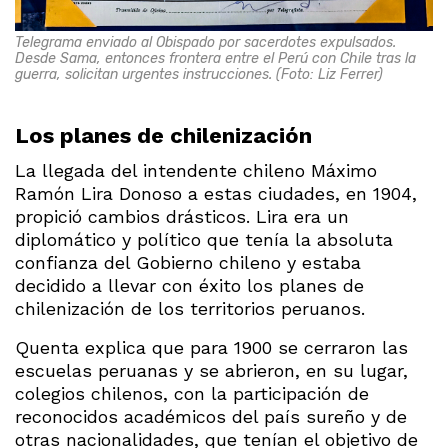
Telegrama enviado al Obispado por sacerdotes expulsados.
Desde Sama, entonces frontera entre el Perú con Chile tras la
guerra, solicitan urgentes instrucciones. (Foto: Liz Ferrer)
Los planes de chilenización
La llegada del intendente chileno Máximo
Ramón Lira Donoso a estas ciudades, en 1904,
propició cambios drásticos. Lira era un
diplomático y político que tenía la absoluta
confianza del Gobierno chileno y estaba
decidido a llevar con éxito los planes de
chilenización de los territorios peruanos.
Quenta explica que para 1900 se cerraron las
escuelas peruanas y se abrieron, en su lugar,
colegios chilenos, con la participación de
reconocidos académicos del país sureño y de
otras nacionalidades, que tenían el objetivo de