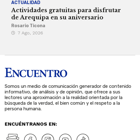
ACTUALIDAD
INST
Actividades gratuitas para disfrutar
Per
de Arequipa en su aniversario
no 
Rosario Ticona
Reda
7 Ago, 2026
7 
Somos un medio de comunicación generador de contenido
informativo, de análisis y de opinión, que ofrece a sus
lectores una aproximación a la realidad orientada por la
búsqueda de la verdad, el bien común y el respeto a la
persona humana.
ENCUÉNTRANOS EN: