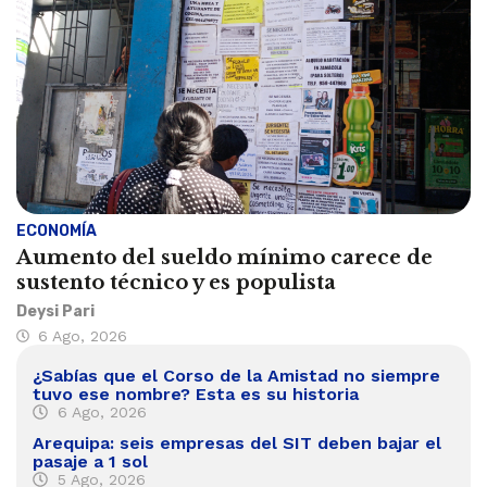
ECONOMÍA
Aumento del sueldo mínimo carece de
sustento técnico y es populista
Deysi Pari
6 Ago, 2026
¿Sabías que el Corso de la Amistad no siempre
tuvo ese nombre? Esta es su historia
6 Ago, 2026
Arequipa: seis empresas del SIT deben bajar el
pasaje a 1 sol
5 Ago, 2026