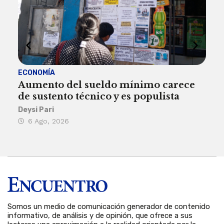
ECONOMÍA
ACT
Aumento del sueldo mínimo carece
¿Sa
de sustento técnico y es populista
sie
his
Deysi Pari
6 Ago, 2026
Rosa
6 
Somos un medio de comunicación generador de contenido
informativo, de análisis y de opinión, que ofrece a sus