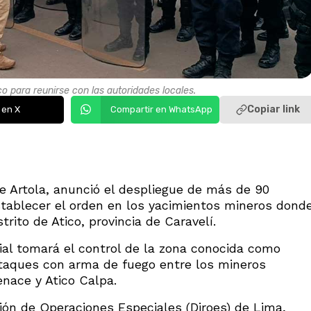
co para reunirse con las autoridades locales.
Copiar link
 en X
Compartir en WhatsApp
he Artola, anunció el despliegue de más de 90
stablecer el orden en los yacimientos mineros dond
rito de Atico, provincia de Caravelí.
ial tomará el control de la zona conocida como
ataques con arma de fuego entre los mineros
nace y Atico Calpa.
ión de Operaciones Especiales (Diroes) de Lima,