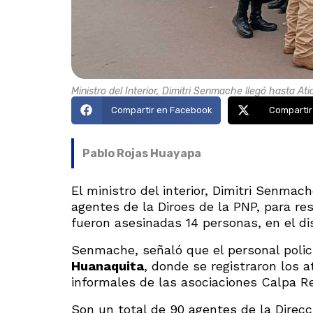
Ministro del Interior, Dimitri Senmache llegó hasta Ati
Compartir en Facebook
Compartir
Pablo Rojas Huayapa
El ministro del interior, Dimitri Senmac
agentes de la Diroes de la PNP, para re
fueron asesinadas 14 personas, en el dist
Senmache, señaló que el personal polic
Huanaquita
, donde se registraron los 
informales de las asociaciones Calpa Re
Son un total de 90 agentes de la Direcc