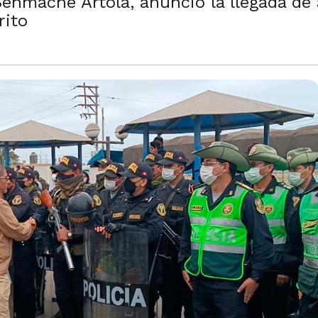
 Senmache Artola, anunció la llegada de
rito