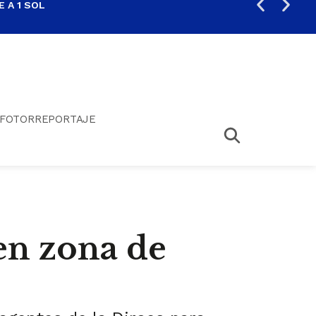
 A 1 SOL
FIL
FOTORREPORTAJE
en zona de