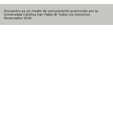
Encuentro es un medio de comunicación promovido por la
Universidad Católica San Pablo © Todos los Derechos
Reservados
2026