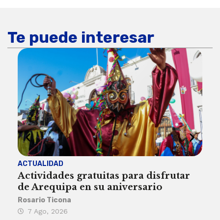
Te puede interesar
ACTUALIDAD
INST
Actividades gratuitas para disfrutar
Per
de Arequipa en su aniversario
no 
Rosario Ticona
Reda
7 Ago, 2026
7 