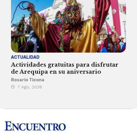
ACTUALIDAD
INST
Actividades gratuitas para disfrutar
Per
de Arequipa en su aniversario
no 
Rosario Ticona
Reda
7 Ago, 2026
7 