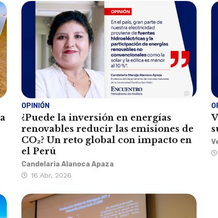
OPINIÓN
O
ca
¿Puede la inversión en energías
V
renovables reducir las emisiones de
s
CO₂? Un reto global con impacto en
V
el Perú
Candelaria Alanoca Apaza
16 Abr, 2026