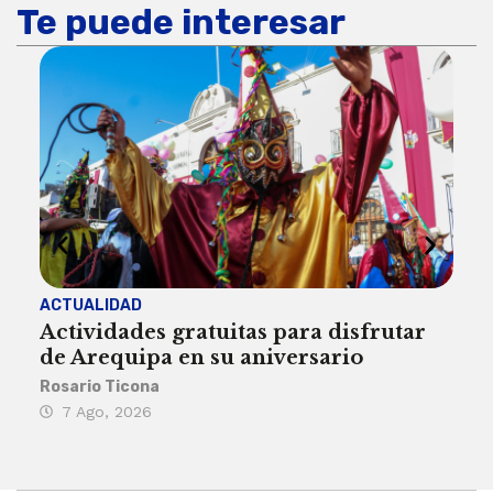
Te puede interesar
ACTUALIDAD
INST
Actividades gratuitas para disfrutar
Per
de Arequipa en su aniversario
no 
Rosario Ticona
Reda
7 Ago, 2026
7 