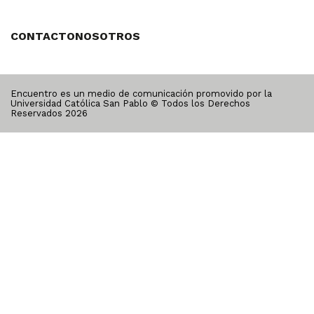
CONTACTO
NOSOTROS
Encuentro es un medio de comunicación promovido por la
Universidad Católica San Pablo © Todos los Derechos
Reservados
2026