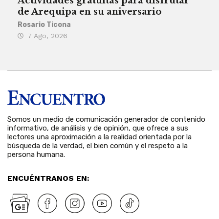
Actividades gratuitas para disfrutar
Per
de Arequipa en su aniversario
no 
Rosario Ticona
Reda
7 Ago, 2026
7 
Somos un medio de comunicación generador de contenido
informativo, de análisis y de opinión, que ofrece a sus
lectores una aproximación a la realidad orientada por la
búsqueda de la verdad, el bien común y el respeto a la
persona humana.
ENCUÉNTRANOS EN: