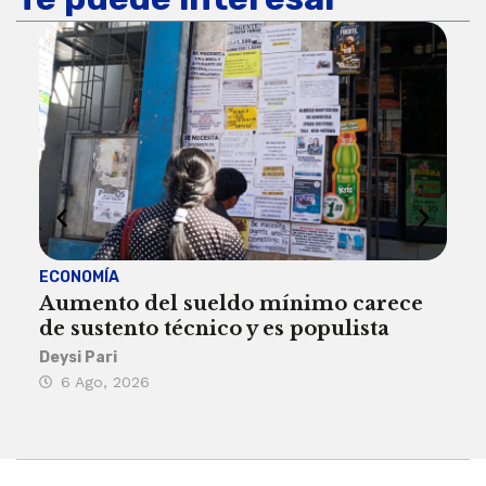
ECONOMÍA
ACT
Aumento del sueldo mínimo carece
¿Sa
de sustento técnico y es populista
sie
his
Deysi Pari
6 Ago, 2026
Rosa
6 