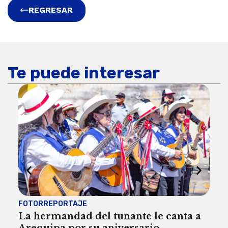
REGRESAR
Te puede interesar
FOTORREPORTAJE
FOT
La hermandad del tunante le canta a
Pro
Arequipa por su aniversario
rit