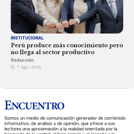
INSTITUCIONAL
ECO
Perú produce más conocimiento pero
Aum
no llega al sector productivo
de 
Redacción
Deys
7 Ago, 2026
6 
Somos un medio de comunicación generador de contenido
informativo, de análisis y de opinión, que ofrece a sus
lectores una aproximación a la realidad orientada por la