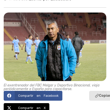
El exentrenador del FBC Melgar y Deportivo Binacional, viaja
periódicamente a España para capacitarse.
Copiar
Compartir en Facebook
Compartir en X