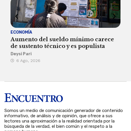
ECONOMÍA
ACT
Aumento del sueldo mínimo carece
¿Sa
de sustento técnico y es populista
sie
his
Deysi Pari
6 Ago, 2026
Rosa
6 
Somos un medio de comunicación generador de contenido
informativo, de análisis y de opinión, que ofrece a sus
lectores una aproximación a la realidad orientada por la
búsqueda de la verdad, el bien común y el respeto a la