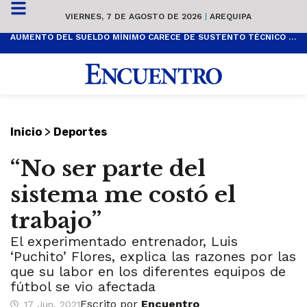
VIERNES, 7 DE AGOSTO DE 2026
|
AREQUIPA
AUMENTO DEL SUELDO MÍNIMO CARECE DE SUSTENTO TÉCNICO Y ES POPULISTA
>
Inicio
Deportes
“No ser parte del
sistema me costó el
trabajo”
El experimentado entrenador, Luis
‘Puchito’ Flores, explica las razones por las
que su labor en los diferentes equipos de
fútbol se vio afectada
Escrito por
Encuentro
17 Jun, 2021