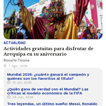
ACTUALIDAD
Actividades gratuitas para disfrutar de
Arequipa en su aniversario
Rosario Ticona
7 Ago, 2026
Mundial 2026: ¿cuánto ganará el campeón y
quiénes son los favoritos al título?
14 Jul, 2026
¿Quién gana de verdad con el Mundial? Las
críticas al modelo económico de la FIFA
24 Jun, 2026
Tres leyendas, un último sueño: Messi, Ronaldo