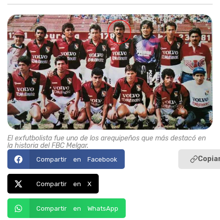
El exfutbolista fue uno de los arequipeños que más destacó en
la historia del FBC Melgar.
Copiar
Compartir en Facebook
Compartir en X
Compartir en WhatsApp