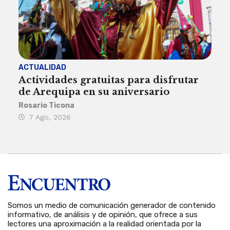
ACTUALIDAD
INST
Actividades gratuitas para disfrutar
Per
de Arequipa en su aniversario
no 
Rosario Ticona
Reda
7 Ago, 2026
7 
Somos un medio de comunicación generador de contenido
informativo, de análisis y de opinión, que ofrece a sus
lectores una aproximación a la realidad orientada por la