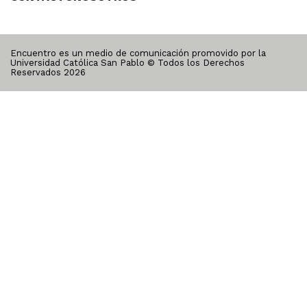
Encuentro es un medio de comunicación promovido por la
Universidad Católica San Pablo © Todos los Derechos
Reservados
2026