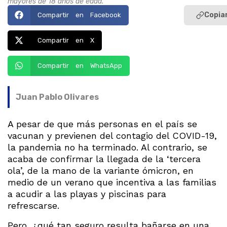
mayores de 18 años de edad.
Copiar
Compartir en Facebook
Compartir en X
Compartir en WhatsApp
Juan Pablo Olivares
A pesar de que más personas en el país se
vacunan y previenen del contagio del COVID-19,
la pandemia no ha terminado. Al contrario, se
acaba de confirmar la llegada de la ‘tercera
ola’, de la mano de la variante ómicron, en
medio de un verano que incentiva a las familias
a acudir a las playas y piscinas para
refrescarse.
Pero, ¿qué tan seguro resulta bañarse en una