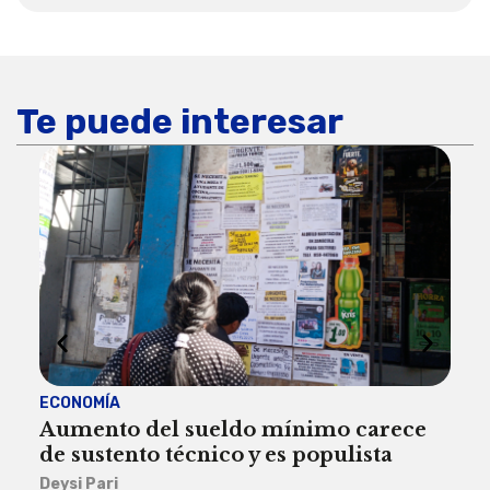
Te puede interesar
ECONOMÍA
ACT
Aumento del sueldo mínimo carece
¿Sa
de sustento técnico y es populista
sie
his
Deysi Pari