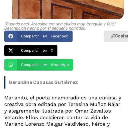
“Cuando nací, Arequipa era una ciudad muy tranquila y feliz”.
Descripción hecha por el pequeño narrador.
Copiar
Compartir en Facebook
Compartir en X
Compartir en WhatsApp
Geraldine Canasas Gutiérrez
Marianito, el poeta enamorado es una curiosa y
creativa obra editada por Teresina Muñoz Nájar
y alegremente ilustrada por Omar Zevallos
Velarde. Ellos decidieron contar la vida de
Mariano Lorenzo Melgar Valdivieso, héroe y