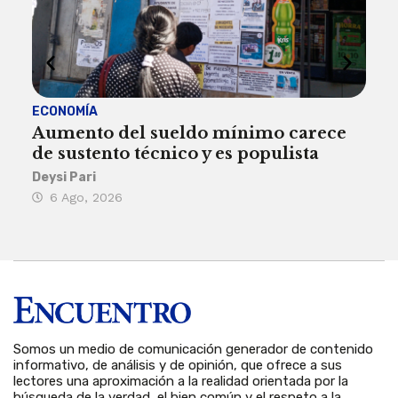
ECONOMÍA
ACT
Aumento del sueldo mínimo carece
¿Sa
de sustento técnico y es populista
sie
his
Deysi Pari
6 Ago, 2026
Rosa
6 
Somos un medio de comunicación generador de contenido
informativo, de análisis y de opinión, que ofrece a sus
lectores una aproximación a la realidad orientada por la
búsqueda de la verdad, el bien común y el respeto a la