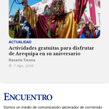
ACTUALIDAD
INST
Actividades gratuitas para disfrutar
Per
de Arequipa en su aniversario
no 
Rosario Ticona
Reda
7 Ago, 2026
7 
Somos un medio de comunicación generador de contenido