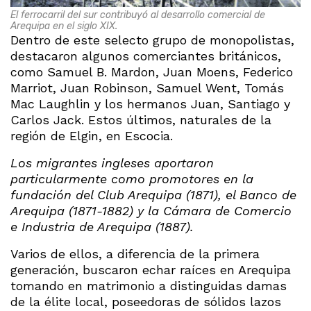
El ferrocarril del sur contribuyó al desarrollo comercial de
Arequipa en el siglo XIX.
Dentro de este selecto grupo de monopolistas,
destacaron algunos comerciantes británicos,
como Samuel B. Mardon, Juan Moens, Federico
Marriot, Juan Robinson, Samuel Went, Tomás
Mac Laughlin y los hermanos Juan, Santiago y
Carlos Jack. Estos últimos, naturales de la
región de Elgin, en Escocia.
Los migrantes ingleses aportaron
particularmente como promotores en la
fundación del Club Arequipa (1871), el Banco de
Arequipa (1871-1882) y la Cámara de Comercio
e Industria de Arequipa (1887).
Varios de ellos, a diferencia de la primera
generación, buscaron echar raíces en Arequipa
tomando en matrimonio a distinguidas damas
de la élite local, poseedoras de sólidos lazos