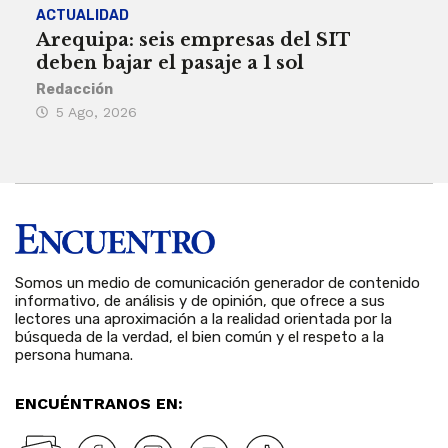
ACTUALIDAD
INST
Arequipa: seis empresas del SIT
FIL
deben bajar el pasaje a 1 sol
a A
Redacción
Reda
5 Ago, 2026
5 
Somos un medio de comunicación generador de contenido
informativo, de análisis y de opinión, que ofrece a sus
lectores una aproximación a la realidad orientada por la
búsqueda de la verdad, el bien común y el respeto a la
persona humana.
ENCUÉNTRANOS EN: