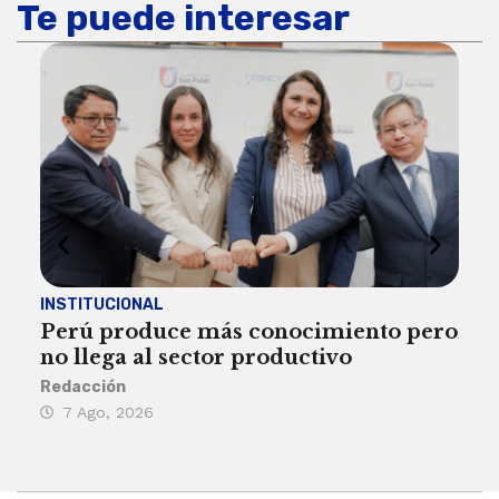
Te puede interesar
INSTITUCIONAL
ECO
Perú produce más conocimiento pero
Aum
no llega al sector productivo
de 
Redacción
Deys
7 Ago, 2026
6 