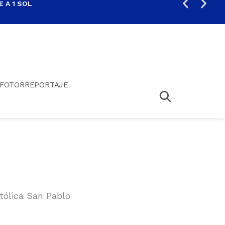
 A 1 SOL
FIL
FOTORREPORTAJE
tólica San Pablo