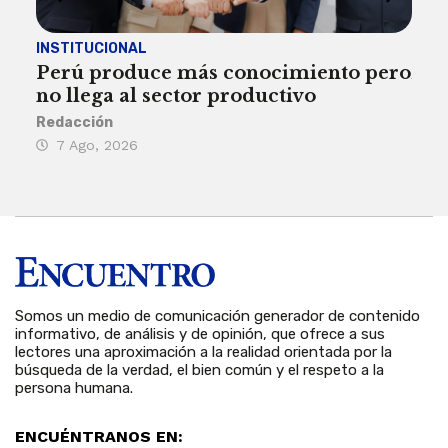
INSTITUCIONAL
ECO
Perú produce más conocimiento pero
Aum
no llega al sector productivo
de 
Redacción
Deys
7 Ago, 2026
6 
Somos un medio de comunicación generador de contenido
informativo, de análisis y de opinión, que ofrece a sus
lectores una aproximación a la realidad orientada por la
búsqueda de la verdad, el bien común y el respeto a la
persona humana.
ENCUÉNTRANOS EN: