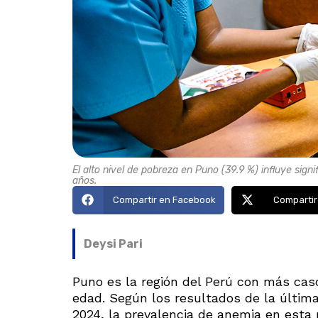
El alto nivel de pobreza en Puno (39.9 %) influye sig
años.
Compartir en Facebook
Compartir
Deysi Pari
Puno es la región del Perú con más cas
edad. Según los resultados de la últim
2024, la prevalencia de anemia en esta re