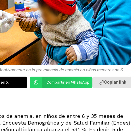
nificativamente en la prevalencia de anemia en niños menores de 3
Copiar link
 en X
Compartir en WhatsApp
os de anemia, en niños de entre 6 y 35 meses de
a Encuesta Demográfica y de Salud Familiar (Endes)
gión altiplánica alcanza el 53.1 %. Es decir, 5 de