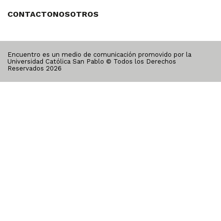
CONTACTO
NOSOTROS
Encuentro es un medio de comunicación promovido por la
Universidad Católica San Pablo © Todos los Derechos
Reservados
2026