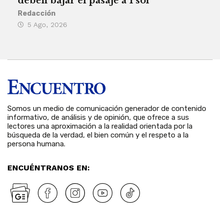
deben bajar el pasaje a 1 sol
a A
Redacción
Reda
5 Ago, 2026
5 
Somos un medio de comunicación generador de contenido
informativo, de análisis y de opinión, que ofrece a sus
lectores una aproximación a la realidad orientada por la
búsqueda de la verdad, el bien común y el respeto a la
persona humana.
ENCUÉNTRANOS EN: