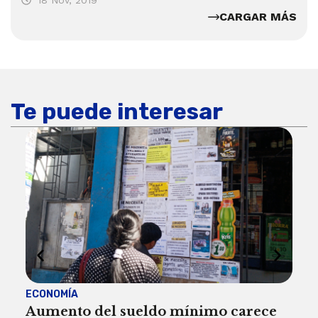
CARGAR MÁS
Te puede interesar
ECONOMÍA
ACT
Aumento del sueldo mínimo carece
¿Sa