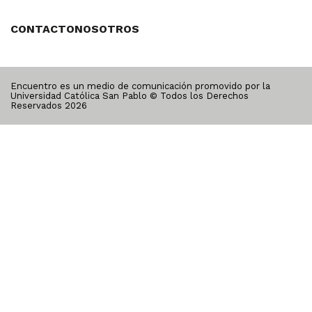
CONTACTO
NOSOTROS
Encuentro es un medio de comunicación promovido por la
Universidad Católica San Pablo © Todos los Derechos
Reservados
2026