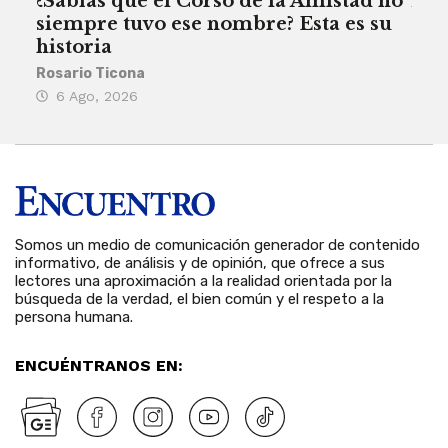
¿Sabías que el Corso de la Amistad no
Are
siempre tuvo ese nombre? Esta es su
deb
historia
Reda
Rosario Ticona
5 
6 Ago, 2026
Somos un medio de comunicación generador de contenido
informativo, de análisis y de opinión, que ofrece a sus
lectores una aproximación a la realidad orientada por la
búsqueda de la verdad, el bien común y el respeto a la
persona humana.
ENCUÉNTRANOS EN: