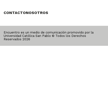
CONTACTO
NOSOTROS
Encuentro es un medio de comunicación promovido por la
Universidad Católica San Pablo © Todos los Derechos
Reservados
2026