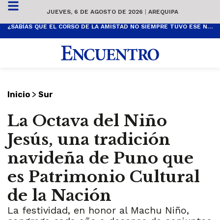
JUEVES, 6 DE AGOSTO DE 2026
|
AREQUIPA
¿SABÍAS QUE EL CORSO DE LA AMISTAD NO SIEMPRE TUVO ESE NOMBRE? ESTA ES SU HISTORIA
>
Inicio
Sur
La Octava del Niño
Jesús, una tradición
navideña de Puno que
es Patrimonio Cultural
de la Nación
La festividad, en honor al Machu Niño,