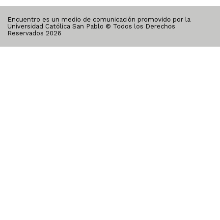
Encuentro es un medio de comunicación promovido por la
Universidad Católica San Pablo © Todos los Derechos
Reservados
2026