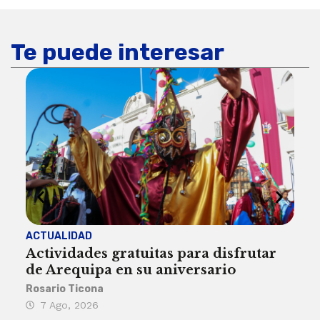
Te puede interesar
ACTUALIDAD
INST
Actividades gratuitas para disfrutar
Per
de Arequipa en su aniversario
no 
Rosario Ticona
Reda
7 Ago, 2026
7 