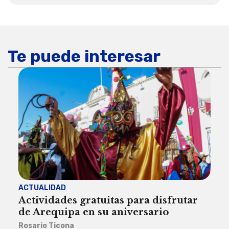
Te puede interesar
ACTUALIDAD
INST
Actividades gratuitas para disfrutar
Per
de Arequipa en su aniversario
no 
Rosario Ticona
Reda