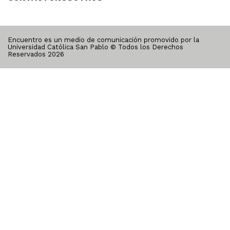
Encuentro es un medio de comunicación promovido por la
Universidad Católica San Pablo © Todos los Derechos
Reservados
2026